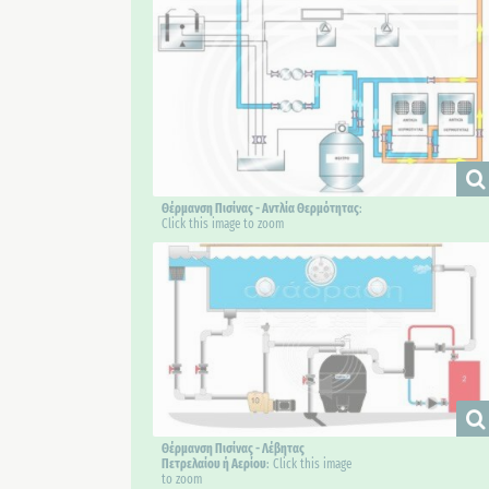
Θέρμανση Πισίνας - Αντλία Θερμότητας
:
Click this image to zoom
Θέρμανση Πισίνας - Λέβητας
Πετρελαίου ή Αερίου
: Click this image
to zoom