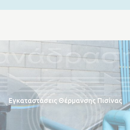
Εγκαταστάσεις Θέρμανσης Πισίνας