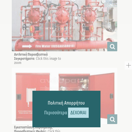
Αντλιτικά Πυροσβεστικά
Συγκροτήματα
: Click this image to
zoom
Πολιτική Απορρήτου
Περισσότερα
ΔΕΧΟΜΑΙ
Εγκαταστάσεις Πυρόσβεσης -
Πυροσβεστικές Φωλιές
: Click this