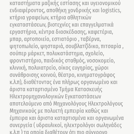
καταστήματα μαζικής εστίασης και υγειονομικού
ενδιαφέροντος, αποθήκη χονδρικής και logistics,
κτήρια γραφείων, κτήρια αθλητικών
εγκαταστάσεων, βιοτεχνίες και επαγγελματικά
εργαστήρια, κέντρα διασκέδασης, καφετέρια,
μπαρ, αρτοποιείο, εστιατόριο , ταβέρνα,
ψητοπωλείο, ψησταριά, σουβλατζίδικο, πιτσαρία ,
σούπερ μάρκετ, πολυκατάστημα, σχολείο,
φροντιστήριο, παιδικός σταθμός, νοσοκομείο,
κλινική, πολυιατρείο, οίκος ευγηρίας, χώροι
συνάθροισης κοινού, θέατρο, κινηματογράφος
κ.λ.π), διαθέτοντας ένα πλήρως οργανωμένο και
άριστα καταρτισμένο Τμήμα Κατασκευής
Ηλεκτρομηχανολογικών Εγκαταστάσεων
αποτελούμενο από Μηχανολόγους Ηλεκτρολόγους
Μηχανικούς με πολυετή εμπειρία καθώς και
έμπειρα και άριστα καταρτισμένα και οργανωμένα
συνεργεία ( υδραυλικοί, ηλεκτρολόγοι σωληνάδες
κ.λ.π ) τα οποία διαθέτουν ότι πιο σύγχρονο