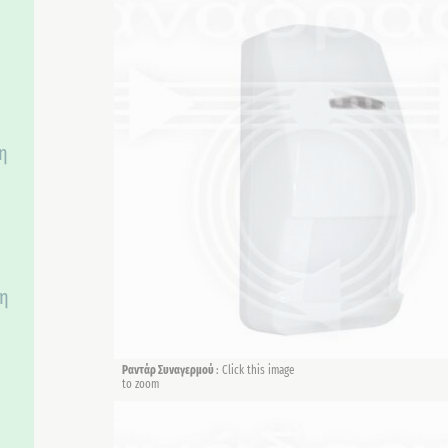
η
 η
α
Ραντάρ Συναγερμού
: Click this image
to zoom